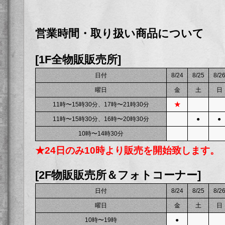
営業時間・取り扱い商品について
[1F全物販販売所]
日付
8/24
8/25
8/2
曜日
金
土
日
11時〜15時30分、17時〜21時30分
★
11時〜15時30分、16時〜20時30分
●
●
10時〜14時30分
★24日のみ10時より販売を開始致します。
[2F物販販売所＆フォトコーナー]
日付
8/24
8/25
8/2
曜日
金
土
日
10時〜19時
●