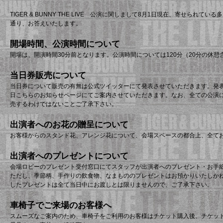
TIGER & BUNNY THE LIVE 公演に関しまして8月1日現在、寄せられて
通り、お答えいたします。
開場時間、公演時間について
開場は、開演時間30分前となります。公演時間については120分（20分の休
当日券販売について
当日券について販売の有無は公式ツイッターにて発表させていただきます。発
日こちらのお知らせページにてご案内させていただきます。なお、全ての公演
売するわけではないことご了承下さい。
出演者へのお花の贈呈について
お客様からのスタンド花、アレンジ花について、会場スペースの都合上、全て
出演者へのプレゼントについて
会場ロビーのプレゼント受付窓口にてスタッフが出演者へのプレゼント・お手
ただし、季節柄、手作りの飲食物、なまもののプレゼントはお預かりいたしか
したプレゼントは全て当日中にお渡しとは限りませんので、ご了承下さい。
車椅子でご来場のお客様へ
スムーズなご案内のため、車椅子をご利用のお客様はチケット購入後、チケッ