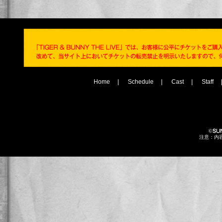
「TIGER ＆ BUNNY THE LIVE」オリジナルグッズ追加発売
記念 "WILD TIGER ＆ Barnaby Brooks Jr. ＆ SKY HIGH 握手
会" 開催決定!!ライブビューイング会場での物販も発表いたし
ます。
2012/8/22
当日券に関する詳細
＆
オフィシャルグッズ詳細発表！
2012/8/18
バンダイチャンネル有料ライブ配信決定
＆
未公開ビジュアル
解禁！
Home
|
Schedule
|
Cast
|
Staff
2012/8/1
ライブビューイング拡大決定！
＆
キャラクタービジュアル解
禁！
2012/6/25
９月１日ライブビューイング開催決定！
注意：内
2012/6/24
席種エリア図公開しました！
2012/6/14
プレイガイドチケット取扱い決定！
2012/6/6
緊急告知！追加公演決定！